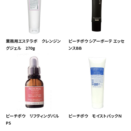
092-481-6557
営業時間 - 10:00-17:00 休-土日祝
close
業務用エステラボ クレンジン
ピーチポウ シアーボーテ エッセ
グジェル 270g
ンスBB
ピーチポウ リフティングバル
ピーチポウ モイストパックＮ
PS