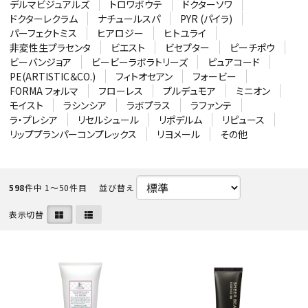
デルマビジュアルズ
トロワボウテ
ドクターソワ
ドクターレクラム
ナチュールスパ
PYR (パイラ)
パーフェクトミス
ヒアロジー
ヒトユライ
ACCOUNT MENU
非変性生プラセンタ
ビエスト
ビセプター
ピーチポウ
ようこそ ゲスト 様
ビーバンジョア
ビービーラボラトリーズ
ピュアコード
PE(ARTISTIC＆CO.)
フィトオセアン
フォービー
FORMA フォルマ
フローレス
プルデュモア
ミニオン
meeting_room
person
ログイン
会員登録
モイスト
ラシンシア
ラボプラス
ラファンテ
ラ・プレシア
リセルシュール
リポデルム
リピュース
新着商品
リッププランパーコンプレックス
リヨメール
その他
高評価商品
598
件中 1〜50件目
並び替え
エステティック用品
表示切替
美容機器・アイテム・サプリメント
メーカー・ブランドから探す