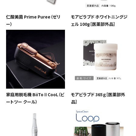
仁酸美菌 Prime Puree（ゼリ
モアビラブド ホワイトニングジ
ー）
ェル 100g［医薬部外品］
家庭用脱毛機 BiiToⅡCooL（ビ
モアビラブド 365ｇ［医薬部外
ートツー クール）
品］