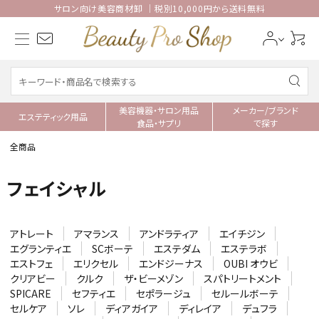
サロン向け美容商材卸 ｜税別10,000円から送料無料
美容機器・サロン用品
メーカー/ブランド
エステティック用品
食品・サプリ
で探す
全商品
フェイシャル
アトレート
アマランス
アンドラティア
エイチジン
エグランティエ
SCボーテ
エステダム
エステラボ
エストフェ
エリクセル
エンドジーナス
OUBI オウビ
クリアビー
クルク
ザ・ビーメゾン
スパトリートメント
SPICARE
セフティエ
セポラージュ
セルールボーテ
セルケア
ソレ
ディアガイア
ディレイア
デュフラ