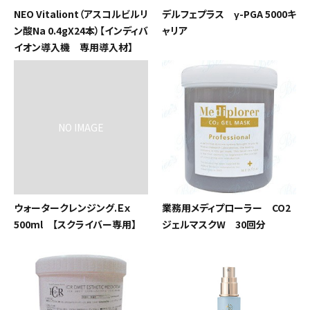
092-481-6557
NEO Vitaliont（アスコルビルリ
デルフェプラス γ-PGA 5000キ
営業時間 - 10:00-17:00 休-土日祝
ン酸Na 0.4gX24本）【インディバ
ャリア
イオン導入機 専用導入材】
close
ウォータークレンジング.Ｅｘ
業務用メディプローラー CO2
500ml 【スクライバー専用】
ジェルマスクW 30回分