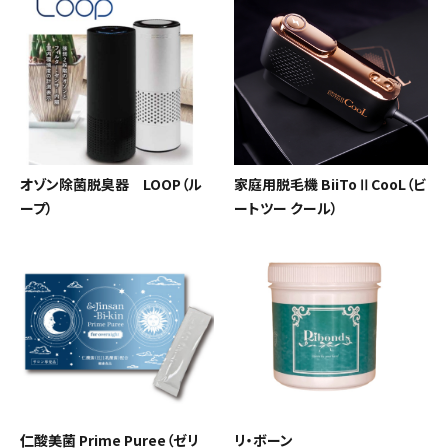
オゾン除菌脱臭器 LOOP（ル
家庭用脱毛機 BiiToⅡCooL（ビ
ープ）
ートツー クール）
仁酸美菌 Prime Puree（ゼリ
リ・ボーン