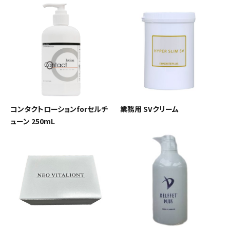
ACCOUNT MENU
ようこそ ゲスト 様
meeting_room
person
ログイン
会員登録
新着商品
コンタクトローションforセルチ
業務用 SVクリーム
ューン 250mL
高評価商品
エステティック用品
美容機器・アイテム・サプリメント
メーカー・ブランドから探す