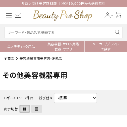
サロン向け美容商材卸 ｜税別10,000円から送料無料
美容機器・サロン用品
メーカー/ブランド
エステティック用品
食品・サプリ
で探す
全商品
美容機器専用美容液・消耗品
その他美容機器専用
12
件中 1〜12件目
並び替え
表示切替