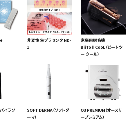
e
非変性 生プラセンタ ND-
家庭用脱毛機
）
1
BiiToⅡCooL（ビートツ
ー クール）
 （パイラソ
SOFT DERMA（ソフトダ
O3 PREMIUM（オースリ
ーマ）
ープレミアム）