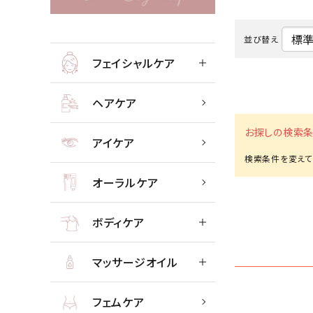
フェイシャル
並び替え
フェイシャルケア
ACCOUNT MENU
ようこそ ゲスト 様
ヘアケア
meeting_room
person
お探しの検索条
ログイン
会員登録
アイケア
ボディケ
新着商品
オーラルケア
高評価商品
ボディケア
エステティック用品
マッサージオイル
美容機器・アイテム・サプリメント
フェムケア
メーカー・ブランドから探す