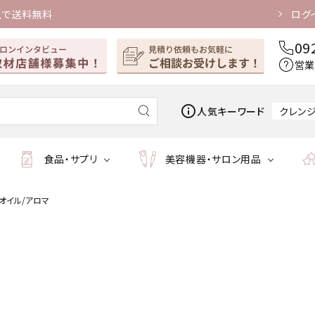
上で送料無料
ログ
09
営業
info_outline
人気キーワード
クレン
食品・サプリ
美容機器・サロン用品
オイル/アロマ
マッサージオイル
ホーム