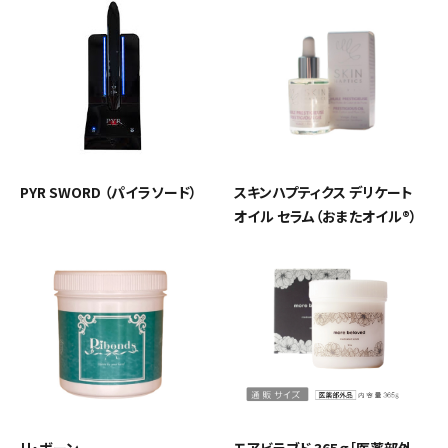
092-481-6557
営業時間 - 10:00-17:00 休-土日祝
close
PYR SWORD （パイラソード）
スキンハプティクス デリケート
オイル セラム（おまたオイル®）