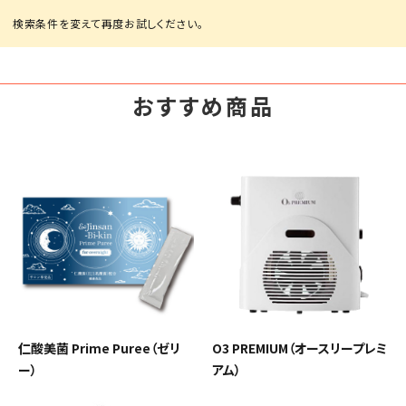
ACCOUNT MENU
ようこそ ゲスト 様
おすすめ商品
meeting_room
person
ログイン
会員登録
新着商品
高評価商品
エステティック用品
美容機器・アイテム・サプリメント
仁酸美菌 Prime Puree（ゼリ
O3 PREMIUM（オースリープレミ
メーカー・ブランドから探す
ー）
アム）