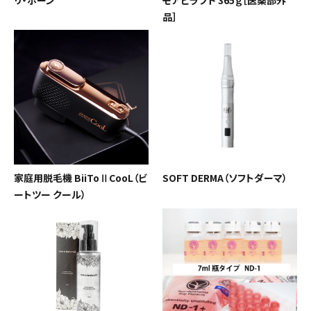
リ・ボーン
モアビラブド 365ｇ［医薬部外
品］
家庭用脱毛機 BiiToⅡCooL（ビ
SOFT DERMA（ソフトダーマ）
ートツー クール）