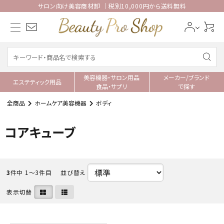
サロン向け美容商材卸 ｜税別10,000円から送料無料
美容機器・サロン用品
メーカー/ブランド
エステティック用品
食品・サプリ
で探す
全商品
ホームケア美容機器
ボディ
コアキューブ
3
件中 1〜3件目
並び替え
表示切替