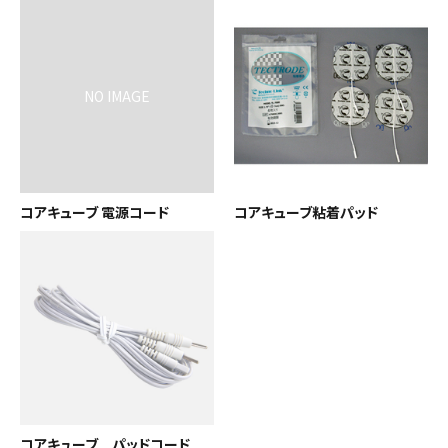
ACCOUNT MENU
ようこそ ゲスト 様
meeting_room
person
ログイン
会員登録
新着商品
コアキューブ 電源コード
コアキューブ粘着パッド
高評価商品
エステティック用品
美容機器・アイテム・サプリメント
メーカー・ブランドから探す
コアキューブ パッドコード