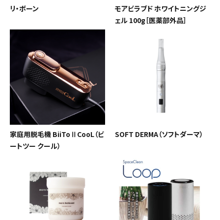
リ・ボーン
モアビラブド ホワイトニングジ
ェル 100g［医薬部外品］
家庭用脱毛機 BiiToⅡCooL（ビ
SOFT DERMA（ソフトダーマ）
ートツー クール）