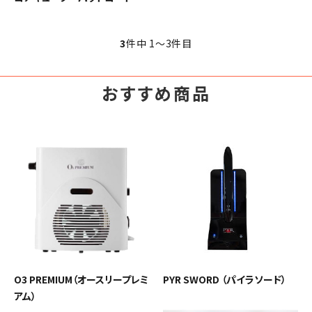
092-481-6557
営業時間 - 10:00-17:00 休-土日祝
3
件中 1〜3件目
close
おすすめ商品
O3 PREMIUM（オースリープレミ
PYR SWORD （パイラソード）
アム）