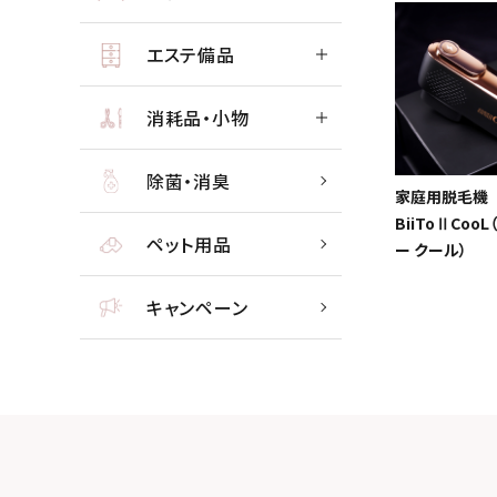
エステ備品
消耗品・小物
除菌・消臭
家庭用脱毛機
BiiToⅡCoo
ペット用品
ー クール）
キャンペーン