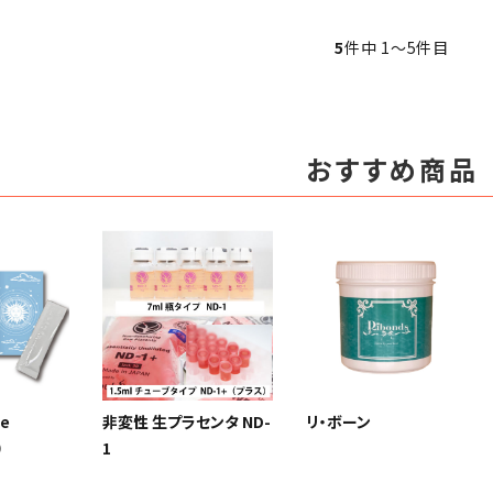
5
件中 1〜5件目
おすすめ商品
e
非変性 生プラセンタ ND-
リ・ボーン
）
1