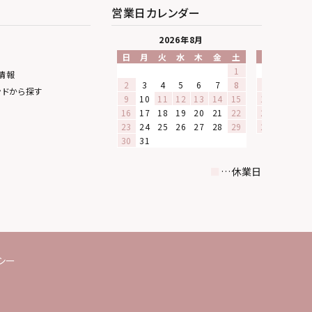
営業日カレンダー
2026年8月
20
日
月
火
水
木
金
土
日
月
火
1
1
情報
2
3
4
5
6
7
8
6
7
8
ンドから探す
9
10
11
12
13
14
15
13
14
15
16
17
18
19
20
21
22
20
21
22
23
24
25
26
27
28
29
27
28
29
30
31
■
…休業日
シー