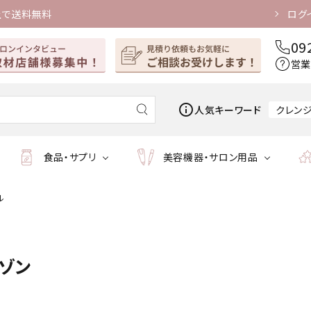
上で送料無料
ログ
09
営業
info_outline
人気キーワード
クレン
食品・サプリ
美容機器・サロン用品
ル
メゾン
マッサージオイル
ホーム