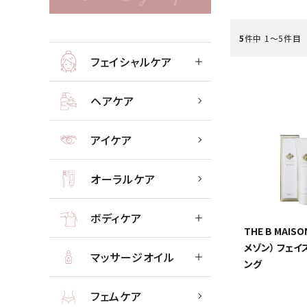
フェイシャル
5
件中 1〜5件目
フェイシャルケア
ACCOUNT MENU
ようこそ ゲスト 様
ヘアケア
meeting_room
person
ログイン
会員登録
アイケア
ボディケ
新着商品
オーラルケア
高評価商品
ボディケア
THE B MAIS
エステティック用品
メゾン） フェイ
マッサージオイル
ング
美容機器・アイテム・サプリメント
フェムケア
メーカー・ブランドから探す