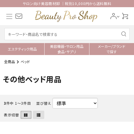
サロン向け美容商材卸 ｜税別10,000円から送料無料
美容機器・サロン用品
メーカー/ブランド
エステティック用品
食品・サプリ
で探す
全商品
ベッド
その他ベッド用品
3
件中 1〜3件目
並び替え
表示切替