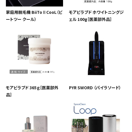
家庭用脱毛機 BiiToⅡCooL（ビ
モアビラブド ホワイトニングジ
ートツー クール）
ェル 100g［医薬部外品］
モアビラブド 365ｇ［医薬部外
PYR SWORD （パイラソード）
品］