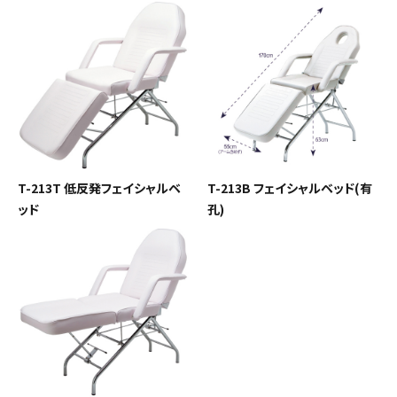
ACCOUNT MENU
ようこそ ゲスト 様
meeting_room
person
ログイン
会員登録
新着商品
T-213T 低反発フェイシャルベ
T-213B フェイシャルベッド(有
ッド
孔)
高評価商品
エステティック用品
美容機器・アイテム・サプリメント
メーカー・ブランドから探す