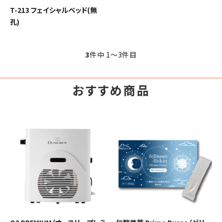
092-481-6557
T-213 フェイシャルベッド(無
営業時間 - 10:00-17:00 休-土日祝
孔)
close
3
件中 1〜3件目
おすすめ商品