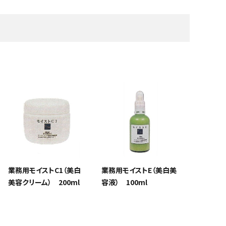
アイケア
オーラルケア
ステ備品
消耗品・小物
除菌・消臭
フェムケア
フットケア
ンペーン
業務用モイストC1（美白
業務用モイストE（美白美
美容クリーム） 200ml
容液） 100ml