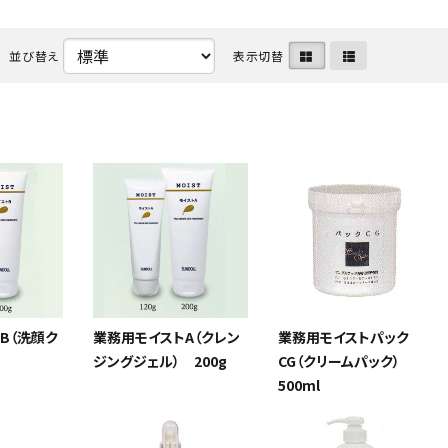
ケア
ヘアケア
並び替え
表示切替
ベッド
エ
ア
バスケア
ペット用品
キャ
B（洗顔ク
業務用モイストA（クレン
業務用モイストパック
0g
ジングジェル） 200g
CG（クリームパック）
500ml