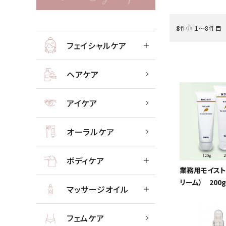
フェイシャル
8
件中 1〜8件目
フェイシャルケア
ACCOUNT MENU
ようこそ ゲスト 様
ヘアケア
meeting_room
person
ログイン
会員登録
アイケア
ボディケ
新着商品
オーラルケア
高評価商品
ボディケア
業務用モイスト
エステティック用品
リーム） 20
マッサージオイル
美容機器・アイテム・サプリメント
フェムケア
メーカー・ブランドから探す