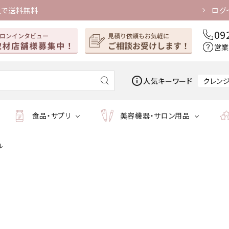
上で送料無料
ログ
09
営業
info_outline
人気キーワード
クレン
食品・サプリ
美容機器・サロン用品
ル
マッサージオイル
ホーム