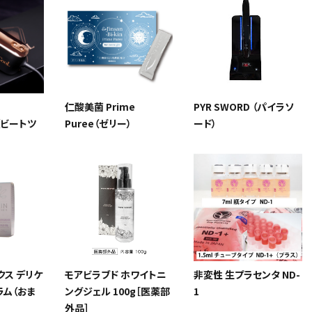
仁酸美菌 Prime
PYR SWORD （パイラソ
L（ビートツ
Puree（ゼリー）
ード）
クス デリケ
モアビラブド ホワイトニ
非変性 生プラセンタ ND-
ラム（おま
ングジェル 100g［医薬部
1
外品］