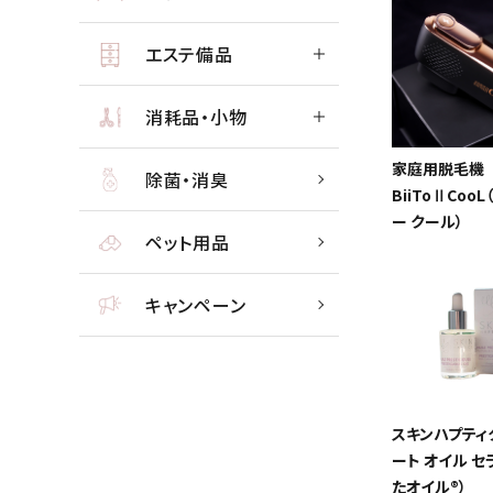
エステ備品
消耗品・小物
家庭用脱毛機
除菌・消臭
BiiToⅡCoo
ー クール）
ペット用品
キャンペーン
スキンハプティ
ート オイル セ
たオイル®）