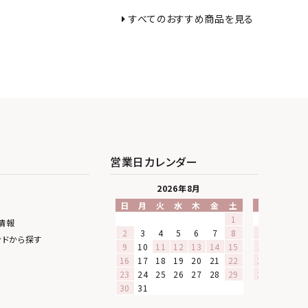
すべてのおすすめ商品を見る
営業日カレンダー
2026年8月
20
日
月
火
水
木
金
土
日
月
火
1
1
情報
2
3
4
5
6
7
8
6
7
8
ンドから探す
9
10
11
12
13
14
15
13
14
15
16
17
18
19
20
21
22
20
21
22
23
24
25
26
27
28
29
27
28
29
30
31